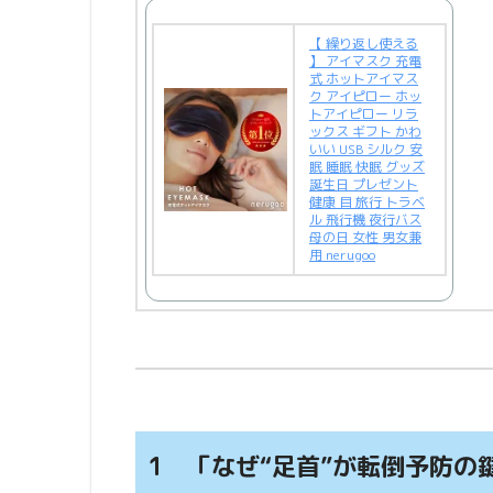
【 繰り返し使える
】 アイマスク 充電
式 ホットアイマス
ク アイピロー ホッ
トアイピロー リラ
ックス ギフト かわ
いい USB シルク 安
眠 睡眠 快眠 グッズ
誕生日 プレゼント
健康 目 旅行 トラベ
ル 飛行機 夜行バス
母の日 女性 男女兼
用 nerugoo
1 「なぜ“足首”が転倒予防の