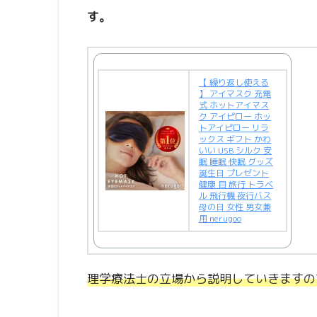
す。
【 繰り返し使える
】 アイマスク 充電
式 ホットアイマス
ク アイピロー ホッ
トアイピロー リラ
ックス ギフト かわ
いい USB シルク 安
眠 睡眠 快眠 グッズ
誕生日 プレゼント
健康 目 旅行 トラベ
ル 飛行機 夜行バス
母の日 女性 男女兼
用 nerugoo
理学療法士の立場から説明していきますの