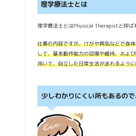
理学療法士とは
理学療法士とはPhysical Therapistと
仕事の内容ですが、けがや病気などで身体
して、基本動作能力の回復や維持、および
用いて、自立した日常生活が送れるように
少しわかりにくい所もあるので