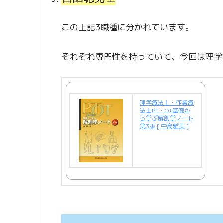
この上記3職種に分かれています。
それぞれ専門性を持っていて、今回は理学
理学療法士・作業療
法士PT・OT基礎か
ら学ぶ解剖学ノート
第3版 [ 中島雅美 ]